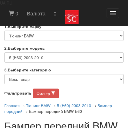
UA
RU
ВЫБЕРИТЕ МАРКУ И МОДЕЛЬ
0
Валюта
Toggle
АВТОМОБИЛЯ
navigati
1.Выберите марку
2.Выберите модель
3.Выберите категорию
Фильтровать
Фильтр
Главная
→
Тюнинг BMW
→
5 (E60) 2003-2010
→
Бампер
передний
→ Бампер передний BMW E60
Бампер передний BMW