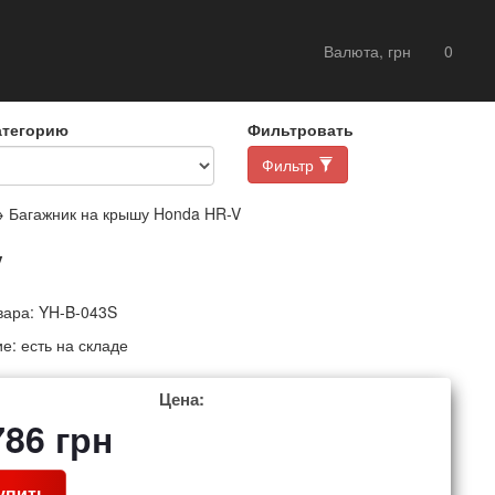
Валюта, грн
0
атегорию
Фильтровать
Фильтр
 Багажник на крышу Honda HR-V
V
вара:
YH-B-043S
ие:
есть на складе
Цена:
786
грн
упить