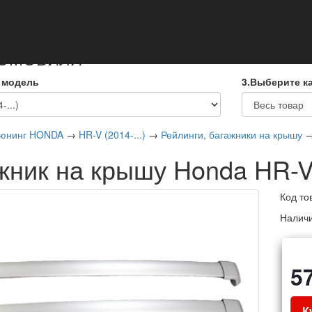
кты
ТОМОБИЛЯ
 модель
3.Выберите к
юнинг HONDA
→
HR-V (2014-...)
→
Рейлинги, багажники на крышу
→
жник на крышу Honda HR-
Код то
Налич
5
К