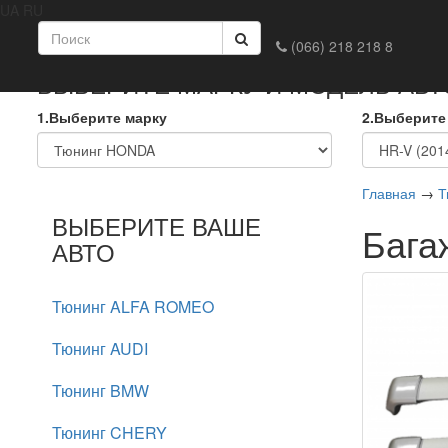
UA
RU
Главная
Доставка и оплата
Обмен и возврат
Конта
(066) 218 218 8
ВЫБЕРИТЕ МАРКУ И МОДЕЛЬ АВ
1.Выберите марку
2.Выберите
Главная
→
Т
ВЫБЕРИТЕ ВАШЕ
Бага
АВТО
Тюнинг ALFA ROMEO
Тюнинг AUDI
Тюнинг BMW
Тюнинг CHERY