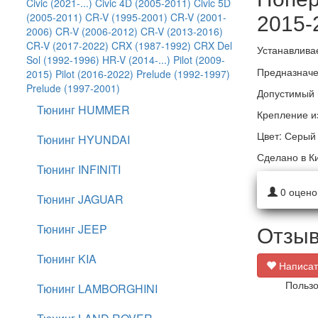
Civic (2021-...)
Civic 4D (2005-2011)
Civic 5D
(2005-2011)
CR-V (1995-2001)
CR-V (2001-
2015-
2006)
CR-V (2006-2012)
CR-V (2013-2016)
CR-V (2017-2022)
CRX (1987-1992)
CRX Del
Устанавлива
Sol (1992-1996)
HR-V (2014-...)
Pilot (2009-
Предназначе
2015)
Pilot (2016-2022)
Prelude (1992-1997)
Prelude (1997-2001)
Допустимый в
Тюнинг HUMMER
Крепление и
Цвет: Серый
Тюнинг HYUNDAI
Сделано в К
Тюнинг INFINITI
0
оцено
Тюнинг JAGUAR
Отзыв
Тюнинг JEEP
Тюнинг KIA
Написат
Пользо
Тюнинг LAMBORGHINI