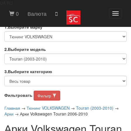
UA
RU
ВЫБЕРИТЕ МАРКУ И МОДЕЛЬ
0
Валюта
Toggle
АВТОМОБИЛЯ
navigati
1.Выберите марку
2.Выберите модель
3.Выберите категорию
Фильтровать
Фильтр
Главная
→
Тюнинг VOLKSWAGEN
→
Touran (2003-2010)
→
Арки
→ Арки Volkswagen Touran 2006-2010
Арки Volkswagen Touran