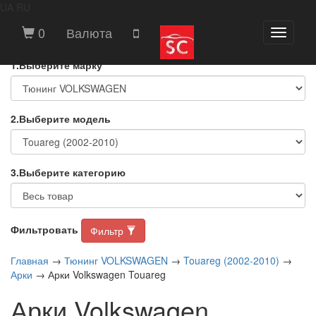
UA
RU
ВЫБЕРИТЕ МАРКУ И МОДЕЛЬ
0
Валюта
Toggle
АВТОМОБИЛЯ
navigati
1.Выберите марку
2.Выберите модель
3.Выберите категорию
Фильтровать
Фильтр
Главная
→
Тюнинг VOLKSWAGEN
→
Touareg (2002-2010)
→
Арки
→ Арки Volkswagen Touareg
Арки Volkswagen