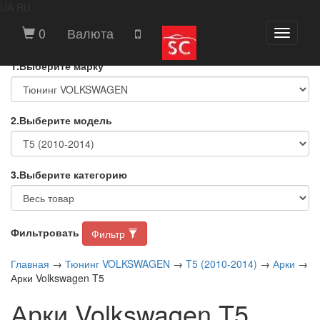
UA
RU
ВЫБЕРИТЕ МАРКУ И МОДЕЛЬ
0
Валюта
Toggle
АВТОМОБИЛЯ
navigati
1.Выберите марку
2.Выберите модель
3.Выберите категорию
Фильтровать
Фильтр
Главная
→
Тюнинг VOLKSWAGEN
→
T5 (2010-2014)
→
Арки
→
Арки Volkswagen T5
Арки Volkswagen T5