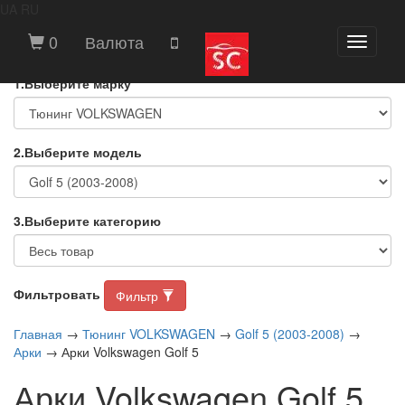
UA
RU
ВЫБЕРИТЕ МАРКУ И МОДЕЛЬ
0
Валюта
Toggle
АВТОМОБИЛЯ
navigati
1.Выберите марку
2.Выберите модель
3.Выберите категорию
Фильтровать
Фильтр
Главная
→
Тюнинг VOLKSWAGEN
→
Golf 5 (2003-2008)
→
Арки
→ Арки Volkswagen Golf 5
Арки Volkswagen Golf 5