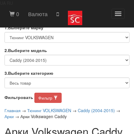
UA
RU
ВЫБЕРИТЕ МАРКУ И МОДЕЛЬ
0
Валюта
Toggle
АВТОМОБИЛЯ
navigati
1.Выберите марку
2.Выберите модель
3.Выберите категорию
Фильтровать
Фильтр
Главная
→
Тюнинг VOLKSWAGEN
→
Caddy (2004-2015)
→
Арки
→ Арки Volkswagen Caddy
Арки Volkswagen Caddy