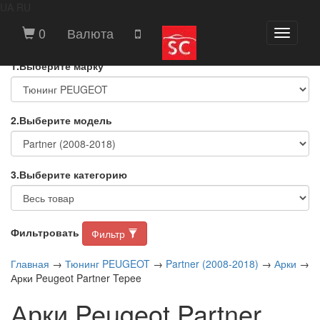
UA
RU
ВЫБЕРИТЕ МАРКУ И МОДЕЛЬ
0
Валюта
Toggle
АВТОМОБИЛЯ
navigati
1.Выберите марку
2.Выберите модель
3.Выберите категорию
Фильтровать
Фильтр
Главная
→
Тюнинг PEUGEOT
→
Partner (2008-2018)
→
Арки
→
Арки Peugeot Partner Tepee
Арки Peugeot Partner