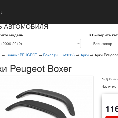
кты
 8
Ь АВТОМОБИЛЯ
рите модель
3.Выберите ка
я
→
Тюнинг PEUGEOT
→
Boxer (2006-2012)
→
Арки
→ Арки Peugeot
ки Peugeot Boxer
Код това
Наличие
11