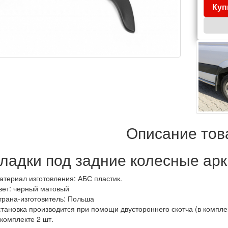
Куп
Описание тов
ладки под задние колесные арк
атериал
изготовления
:
АБС пластик
.
вет: черный матовый
трана-
изготовитель
:
Польша
становка
производится
при
помощи
двустороннего
скотча (
в
компле
 комплекте 2 шт.