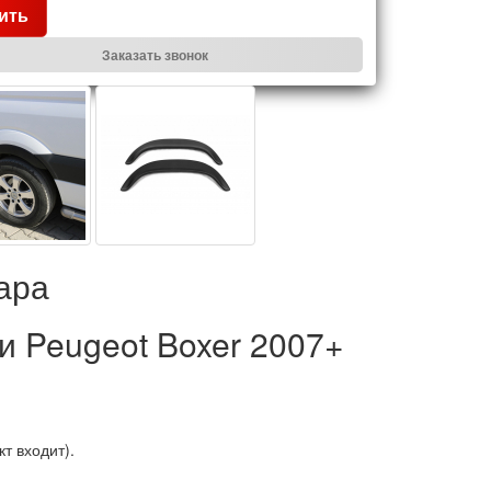
ить
Заказать звонок
ара
и Peugeot Boxer 2007+
кт
входит
).