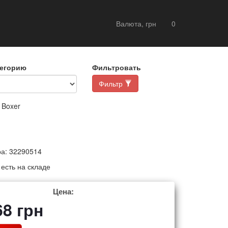
Валюта, грн
0
тегорию
Фильтровать
Фильтр
 Boxer
ра:
32290514
:
есть на складе
Цена:
68
грн