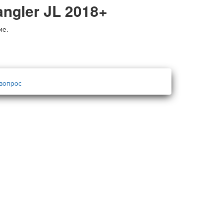
angler
JL 2018+
ие.
вопрос