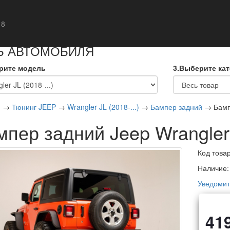
кты
 8
Ь АВТОМОБИЛЯ
рите модель
3.Выберите ка
я
→
Тюнинг JEEP
→
Wrangler JL (2018-...)
→
Бампер задний
→ Бампе
мпер задний Jeep Wrangler
Код това
Наличие
Уведомит
41