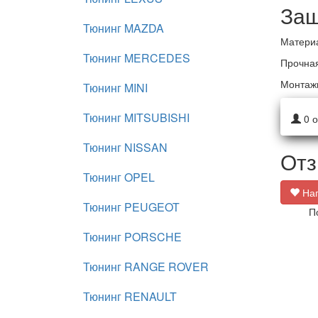
Защ
Тюнинг MAZDA
Материа
Тюнинг MERCEDES
Прочная
Монтаж
Тюнинг MINI
Тюнинг MITSUBISHI
0
о
Тюнинг NISSAN
Отз
Тюнинг OPEL
Нап
Тюнинг PEUGEOT
П
Тюнинг PORSCHE
Тюнинг RANGE ROVER
Тюнинг RENAULT