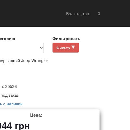
Валюта, грн
0
тегорию
Фильтровать
Фильтр
р задний Jeep Wrangler
ра:
35536
:
под заказ
ь о наличии
Цена:
944
грн