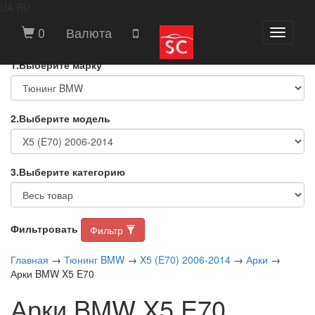
UA
RU
ВЫБЕРИТЕ МАРКУ И МОДЕЛЬ
0
Валюта
Toggle
АВТОМОБИЛЯ
navigati
1.Выберите марку
2.Выберите модель
3.Выберите категорию
Фильтровать
Фильтр
Главная
→
Тюнинг BMW
→
X5 (E70) 2006-2014
→
Арки
→
Арки BMW X5 E70
Арки BMW X5 E70