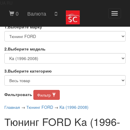
UA
RU
ВЫБЕРИТЕ МАРКУ И МОДЕЛЬ
0
Валюта
Toggle
АВТОМОБИЛЯ
navigati
1.Выберите марку
2.Выберите модель
3.Выберите категорию
Фильтровать
Фильтр
Главная
→
Тюнинг FORD
→
Ka (1996-2008)
Тюнинг FORD Ka (1996-