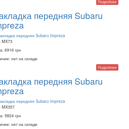
Подробнее
акладка передняя Subaru
mpreza
:
MX73
а:
6916
грн
ичие:
нет на складе
Подробнее
акладка передняя Subaru
mpreza
:
MX357
а:
5824
грн
ичие:
нет на складе