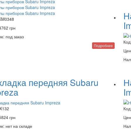
Н
KM0348
I
4762
грн
е:
под заказ
Код
Подробнее
Цен
Нал
кладка передняя Subaru
Н
preza
I
X132
Код
5824
грн
Цен
е:
нет на складе
Нал