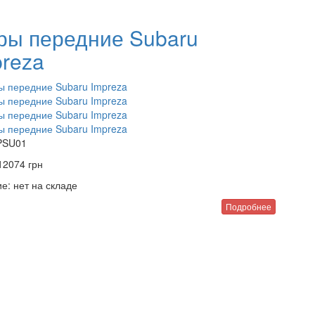
ры передние Subaru
preza
PSU01
12074
грн
е:
нет на складе
Подробнее