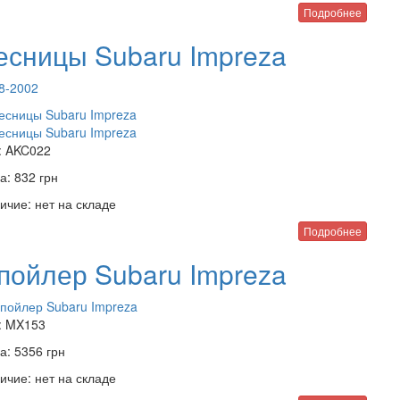
Подробнее
есницы Subaru Impreza
8-2002
:
AKC022
а:
832
грн
ичие:
нет на складе
Подробнее
пойлер Subaru Impreza
:
MX153
а:
5356
грн
ичие:
нет на складе