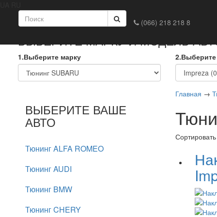
UA
RU
Главная
Доставка и оплата
Обмен и возврат
Конта
(066) 218 218 8
ВЫБЕРИТЕ МАРКУ И МОДЕЛЬ АВ
1.Выберите марку
2.Выберите
Главная
→
Т
ВЫБЕРИТЕ ВАШЕ
Тюни
АВТО
Сортировать
Тюнинг ALFA ROMEO
На
Тюнинг AUDI
Im
Тюнинг BMW
Тюнинг CHERY