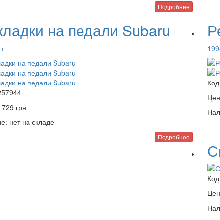
Подробнее
кладки на педали Subaru
Р
ат
199
Код
257944
Цен
1729
грн
Нал
е:
нет на складе
Подробнее
С
Код
Цен
Нал