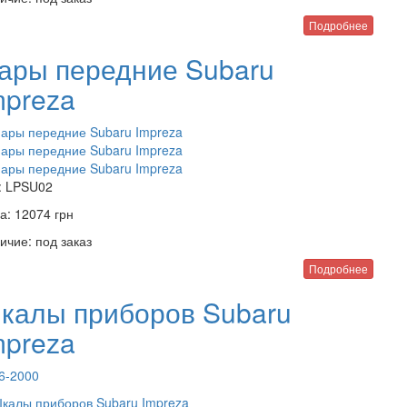
Подробнее
ары передние Subaru
mpreza
:
LPSU02
а:
12074
грн
ичие:
под заказ
Подробнее
калы приборов Subaru
mpreza
6-2000