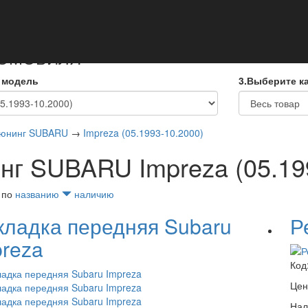
кты
ТОМОБИЛЯ
 модель
3.Выберите к
юнинг SUBARU
→
Impreza (05.1993-10.2000)
нг SUBARU Impreza (05.19
 по
названию
наличию
кладка передняя Subaru
Р
preza
Код
Цен
Нал