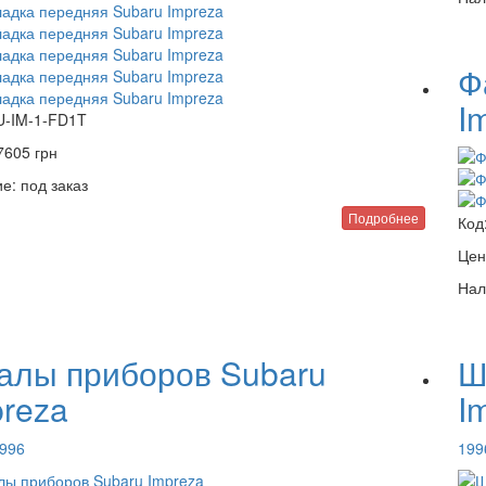
Ф
I
U-IM-1-FD1T
7605
грн
е:
под заказ
Подробнее
Код
Цен
Нал
алы приборов Subaru
Ш
preza
I
996
199