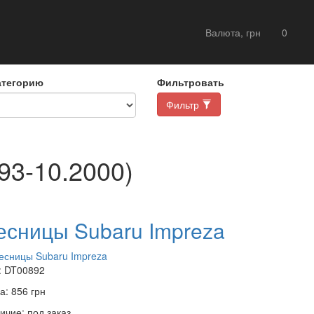
Валюта, грн
0
атегорию
Фильтровать
Фильтр
93-10.2000)
есницы Subaru Impreza
:
DT00892
а:
856
грн
ичие:
под заказ