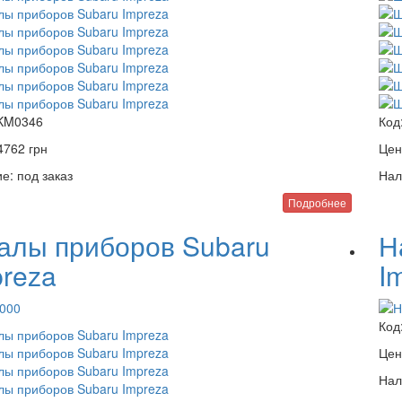
KM0346
Код
4762
грн
Цен
е:
под заказ
Нал
Подробнее
алы приборов Subaru
Н
preza
I
000
Код
Цен
Нал