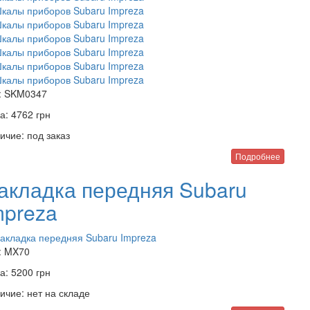
:
SKM0347
а:
4762
грн
ичие:
под заказ
Подробнее
акладка передняя Subaru
mpreza
:
MX70
а:
5200
грн
ичие:
нет на складе