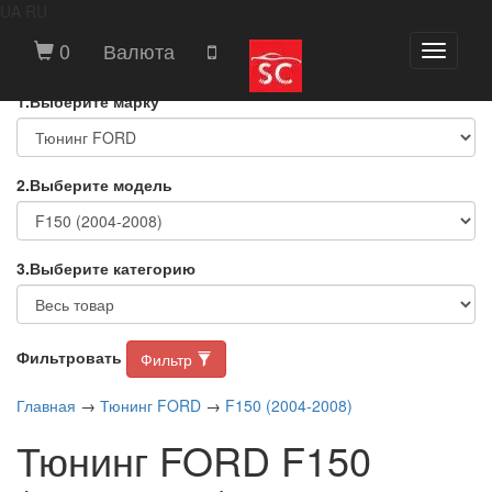
UA
RU
ВЫБЕРИТЕ МАРКУ И МОДЕЛЬ
0
Валюта
Toggle
АВТОМОБИЛЯ
navigati
1.Выберите марку
2.Выберите модель
3.Выберите категорию
Фильтровать
Фильтр
Главная
→
Тюнинг FORD
→
F150 (2004-2008)
Тюнинг FORD F150