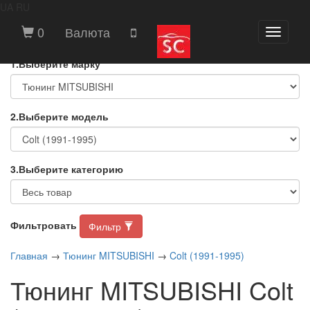
UA
RU
ВЫБЕРИТЕ МАРКУ И МОДЕЛЬ
0
Валюта
Toggle
АВТОМОБИЛЯ
navigati
1.Выберите марку
2.Выберите модель
3.Выберите категорию
Фильтровать
Фильтр
Главная
→
Тюнинг MITSUBISHI
→
Colt (1991-1995)
Тюнинг MITSUBISHI Colt