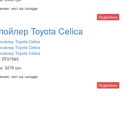
ичие:
нет на складе
Подробнее
пойлер Toyota Celica
:
DT07593
а:
3278
грн
ичие:
нет на складе
Подробнее