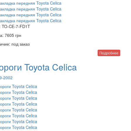
:
TO-CE-7-FD1T
а:
7605
грн
ичие:
под заказ
Подробнее
ороги Toyota Celica
9-2002