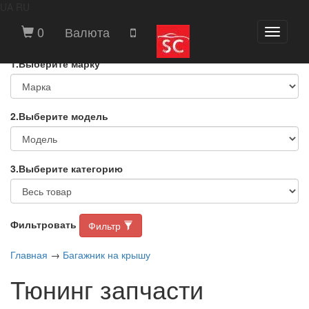
UA
RU
ВЫБЕРИТЕ МАРКУ И МОДЕЛЬ
0
Валюта
Toggle
АВТОМОБИЛЯ
navigati
1.Выберите марку
2.Выберите модель
3.Выберите категорию
Фильтровать
Фильтр
Главная
→
Багажник на крышу
Тюнинг запчасти